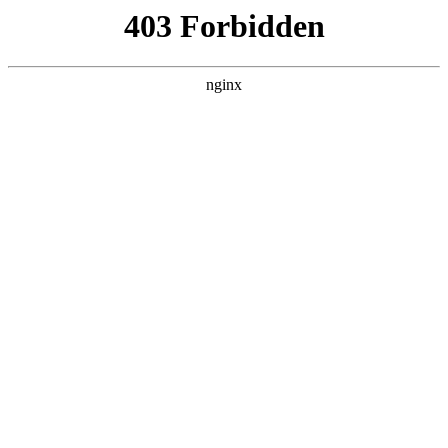
西安龙腾保安服务公司
热门搜索
首页
> 清远门卫保安服务计划
东吴证券中标：桐乡市安保服务有限公
司安保服务收费收益权资产支持专项计
划承销商选聘项目中标候选人公示:安
保服务
案例展示
# 安保
# 有限公司安保
# 有限公司
# 安保服务
证券之星消息安保服务，根据天眼查APP-财产线索数据整