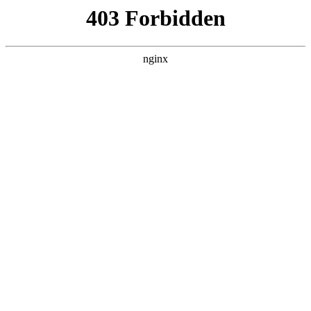
西安龙腾保安服务公司
热门搜索
首页
> 浦东新区招聘保安服务
新华医疗招标结果：山东新华医疗器械
股份有限公司保安服务项目中标结果公
示:保安服务
产品展示
# 山东
# 新华
# 医疗器械山东
# 医疗器械
# 保安
服务
证券之星消息保安服务，根据天眼查APP-财产线索数据整
理，山东新华医疗器械股份有限公司8月6日发布《山东新
华医疗器械股份有限公司保安服务项目中标结果公示》，