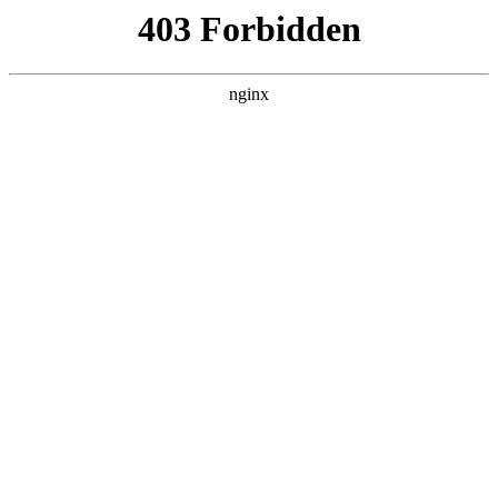
西安龙腾保安服务公司
热门搜索
首页
> 河北省保安服务办法
河南省保安协会到荥阳市保安服务有限
公司押运大队调研指导:保安服务
关于我们
# 系统
# 金融
# 董事长
# 一体化系统
# 一体化
#
保安服务
2025年9月5日，河南省保安协会会长焦群才、河南君泰保
安服务有限公司赵武军、河南安泰保安服务有限公司周
涛、河南华威保安服务有限公司崔子敬、郑州市金盾保安
有限公司吕洪亮、省保安协会办公室主任麻钢一行，