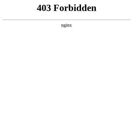
西安龙腾保安服务公司
热门搜索
首页
> 舟山物业安保服务费用标准
泰州市住房公积金管理中心物业安保服
务中标公告采购包1:安保服务
联系我们
# 泰州市
# 管理
# 服务
# 单位泰州市
# 单位
# 安
保服务
一、项目编号：JSZC-321200-JZCG-G2025-0074二、项目
名称：泰州市住房公积金管理中心物业安保服务三、中标
（成交）信息序号供应商名称社会信用代码供应商地址
2025-10-27