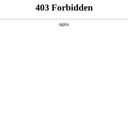
博保安口碑好服务区域覆盖广值
而深圳市恒博保安服务有限公司（简称恒博保安）凭借其卓越的
析恒博保安的优势。
广东省厅批准、深圳市局备案，注册资金达10000万元
保安服务
瑞声、鹏芯微等上百家知名企业，拥有世界五百强服务经验，员工
证、广东省保安协会第二届常务理事、2023年度保安服务先进