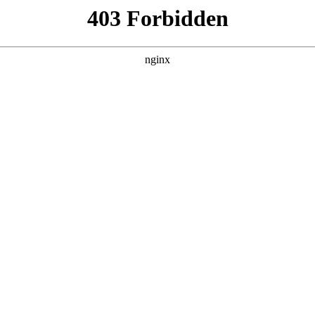
安服务采购项目公开招标公告:保安服务
购
# 电子
# 保安服务
招标项目的潜在投标人应在市采购电子交易平台获取招标文件，并于
司淄博分行2025年区县支行保安服务项