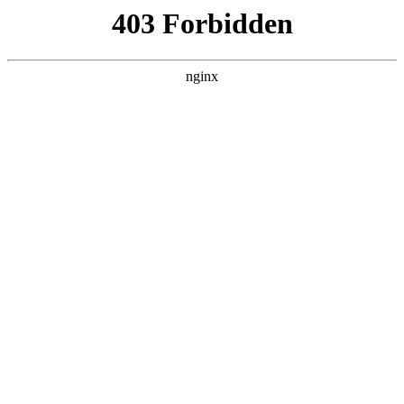
西安龙腾保安服务公司
热门搜索
首页
>
联系我们
> 正文
农业银行招标结果：张家港、昆
山和太仓分行2025-2026年保安
服务（包件：太仓分行2025-
2026年保安服务）中标结果公
告:保安服务
投稿作者：小美
2026-08-08 18:39:46
5
证券之星消息
保安服务
，根据天眼查APP-财产线索数据整理，