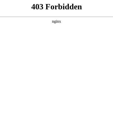
司安保服务收费收益权资产支持专项计划承
整理，根据桐乡市安保服务有限公司月9日11发布的《桐乡市安
保服务有限公司，持股100%:安保服务